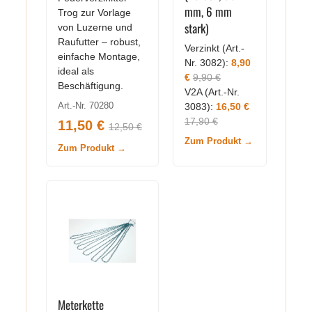
mm, 6 mm
Trog zur Vorlage
stark)
von Luzerne und
Raufutter – robust,
Verzinkt (Art.-
einfache Montage,
Nr. 3082):
8,90
ideal als
€
9,90 €
Beschäftigung.
V2A (Art.-Nr.
Art.-Nr. 70280
3083):
16,50 €
17,90 €
11,50 €
12,50 €
Zum Produkt →
Zum Produkt →
Meterkette