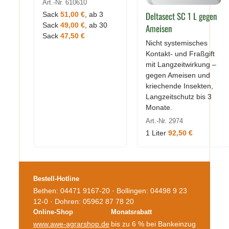
Art.-Nr. 610610
Deltasect SC 1 L gegen
Sack
51,00 €
, ab 3
Sack
49,00 €
, ab 30
Ameisen
Sack
47,50 €
Nicht systemisches
Kontakt- und Fraßgift
mit Langzeitwirkung –
gegen Ameisen und
kriechende Insekten,
Langzeitschutz bis 3
Monate.
Art.-Nr. 2974
1 Liter
92,50 €
Bestell-Hotline
Bethen: 04471 9167-20 · Bollingen: 04498 9 23
12-0 · Dohren: 05962 87 78 20
Online-Shop
Monatsrabatt
www.awe-agrarshop.de
bis zu 6 % bei Bankeinzug