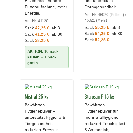
Hitzestress, höhere
und unterstützt
Futteraufnahme, mehr
Darmgesundheit.
Energie.
Art.-Nr. 46020 (Pellets) /
46021 (Mehl)
Art.-Nr. 41120
Sack
55,25 €
, ab 3
Sack
42,25 €
, ab 3
Sack
54,25 €
, ab 30
Sack
41,25 €
, ab 30
Sack
52,25 €
Sack
38,25 €
AKTION: 10 Sack
kaufen + 1 Sack
gratis
Mistral 25 kg
Stalosan F 15 kg
Bewährtes
Bewährtes
Hygienepulver –
Hygienepulver für
unterstützt Hygiene &
mehr Stallhygiene –
Tiergesundheit,
reduziert Feuchtigkeit
reduziert Stress in
& Ammoniak,