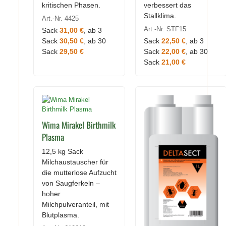
kritischen Phasen.
verbessert das
Stallklima.
Art.-Nr. 4425
Art.-Nr. STF15
Sack
31,00 €
, ab 3
Sack
30,50 €
, ab 30
Sack
22,50 €
, ab 3
Sack
29,50 €
Sack
22,00 €
, ab 30
Sack
21,00 €
Wima Mirakel Birthmilk
Plasma
12,5 kg Sack
Milchaustauscher für
die mutterlose Aufzucht
von Saugferkeln –
hoher
Milchpulveranteil, mit
Blutplasma.