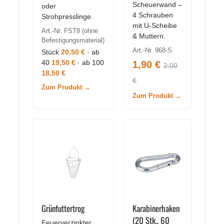
Scheuerwand –
oder
4 Schrauben
Strohpresslinge.
mit U-Scheibe
Art.-Nr. FST8 (ohne
& Muttern.
Befestigungsmaterial)
Art.-Nr. 968-S
Stück
20,50 €
· ab
40
19,50 €
· ab 100
1,90 €
2,00
18,50 €
€
Zum Produkt →
Zum Produkt →
Grünfuttertrog
Karabinerhaken
(20 Stk., 60
Feuerverzinkter