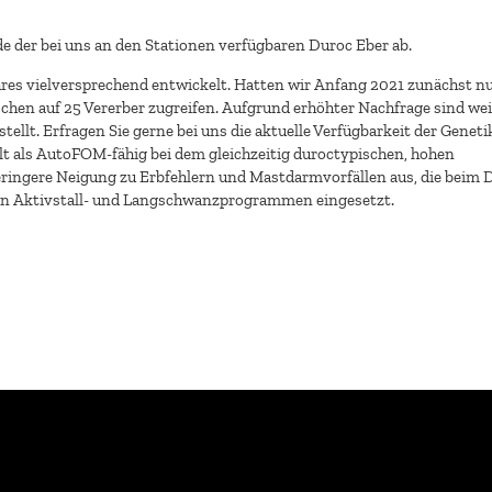
 der bei uns an den Stationen verfügbaren Duroc Eber ab.
hres vielversprechend entwickelt. Hatten wir Anfang 2021 zunächst nu
hen auf 25 Vererber zugreifen. Aufgrund erhöhter Nachfrage sind we
llt. Erfragen Sie gerne bei uns die aktuelle Verfügbarkeit der Geneti
ilt als AutoFOM-fähig bei dem gleichzeitig duroctypischen, hohen
ingere Neigung zu Erbfehlern und Mastdarmvorfällen aus, die beim 
 in Aktivstall- und Langschwanzprogrammen eingesetzt.