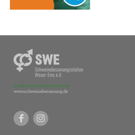
info@schweinebesamung.de
www.schweinebesamung.de