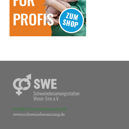
info@schweinebesamung.de
www.schweinebesamung.de